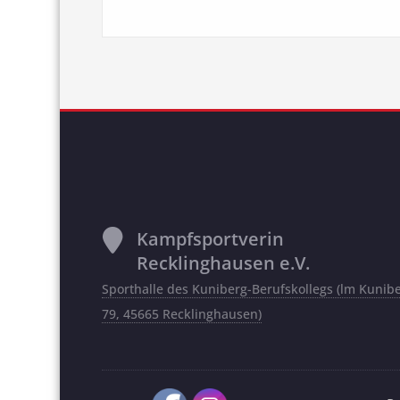
Kampfsportverin
Recklinghausen e.V.
Sporthalle des Kuniberg-Berufskollegs (lm Kunib
79, 45665 Recklinghausen)